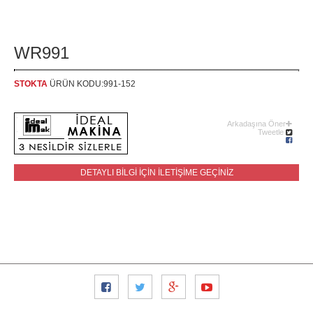
WR991
STOKTA
ÜRÜN KODU:991-152
Arkadaşına Öner
Tweetle
DETAYLI BİLGİ İÇİN İLETİŞİME GEÇİNİZ