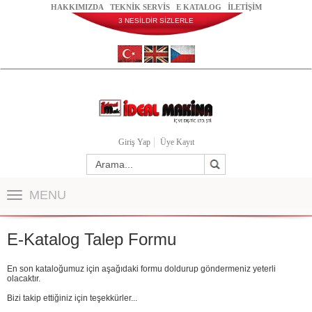
HAKKIMIZDA
TEKNİK SERVİS
E KATALOG
İLETİŞİM
3 NESİLDİR SİZLERLE
Giriş Yap
Üye Kayıt
MENU
E-Katalog Talep Formu
En son kataloğumuz için aşağıdaki formu doldurup göndermeniz yeterli
olacaktır.
Bizi takip ettiğiniz için teşekkürler...