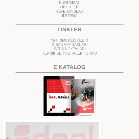
KURUMSAL
ÜRÜNLER
REFERANSLAR
İLETİŞİM
LİNKLER
YATIRIMCI İLİŞKİLERİ
İNSAN KAYNAKLARI
SATIŞ NOKTALARI
TEKNİK SERVİS TALEP FORMU
E KATALOG