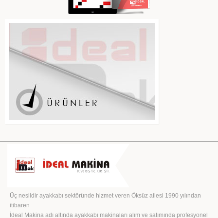
Üç nesildir ayakkabı sektöründe hizmet veren Öksüz ailesi 1990 yılından
itibaren
İdeal Makina adı altında ayakkabı makinaları alım ve satımında profesyonel