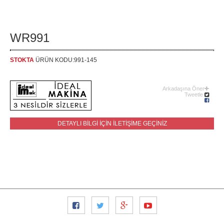
WR991
STOKTA
ÜRÜN KODU:991-145
Arkadaşına Öner
Tweetle
DETAYLI BİLGİ İÇİN İLETİŞİME GEÇİNİZ