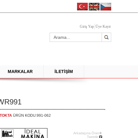
Giriş Yap
Üye Kayıt
MARKALAR
İLETİŞİM
WR991
TOKTA
ÜRÜN KODU:991-062
Arkadaşına Öner
Tweetle